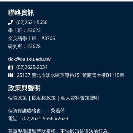
聯絡資訊
(02)2621-5656
學士班：#2623
全英語學士班：#3765
研究所：#2678
tlcx@oa.tku.edu.tw
(02)2625-2034
25137 新北市淡水區英專路151號商管大樓B1115室
政策與聲明
個資政策
|
隱私權政策
|
個人資料告知聲明
個資保護聯絡窗口：吳燕萍
電話：(02)2621-5656 #2623
尊重與保護智慧財產權，不法影印是違法的行為。