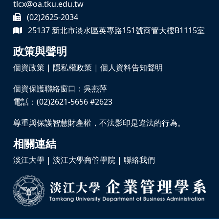
tlcx@oa.tku.edu.tw
(02)2625-2034
25137 新北市淡水區英專路151號商管大樓B1115室
政策與聲明
個資政策
|
隱私權政策
|
個人資料告知聲明
個資保護聯絡窗口：吳燕萍
電話：(02)2621-5656 #2623
尊重與保護智慧財產權，不法影印是違法的行為。
相關連結
淡江大學
|
淡江大學商管學院
|
聯絡我們