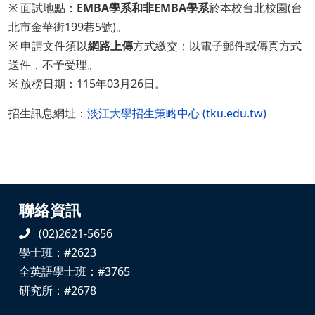
※ 面試地點：
EMBA學系和非EMBA學系
於本校台北校園(台
北市金華街199巷5號)。
※ 申請文件須以
網路上傳
方式繳交；以電子郵件或傳真方式
送件，不予受理。
※ 放榜日期：115年03月26日。
招生訊息網址：
淡江大學招生策略中心 (tku.edu.tw)
聯絡資訊
(02)2621-5656
學士班：#2623
全英語學士班：#3765
研究所：#2678