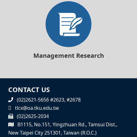
Management Research
CONTACT US
(02)2621-5656 #2623, #2678
tlcx@oa.tku.edu.tw
(02)2625-2034
B1115, No.151, Yingzhuan Rd., Tamsui Dist.,
New Taipei City 251301, Taiwan (R.O.C.)