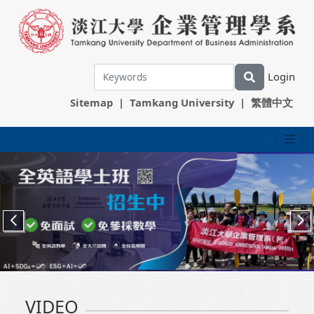
Login
Sitemap
|
Tamkang University
|
繁體中文
VIDEO