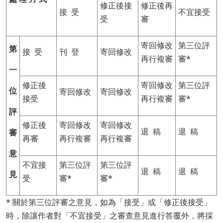
修正後接
修正後再
接 受
不宜接受
受
審
寄回修改
第三位評
第
接 受
刊 登
寄回修改
再行複審
審*
一
修正後
寄回修改
第三位評
位
寄回修改
寄回修改
接受
再行複審
審*
評
修正後
寄回修改
寄回修改
退 稿
退 稿
審
再審
再行複審
再行複審
意
不宜接
第三位評
第三位評
退 稿
退 稿
見
受
審*
審*
* 關於第三位評審之意見，如為「接受」或「修正後接受」
時，除讓作者對「不宜接受」之審查意見進行答覆外，將採