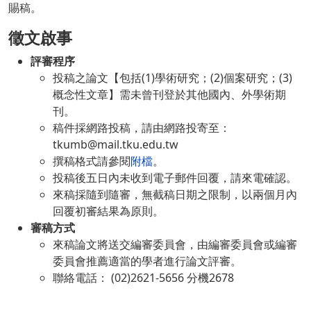
賜稿。
徵文啟事
評審程序
投稿之論文【包括(1)學術研究；(2)個案研究；(3)
概念性文章】需未曾刊登於其他國內、外學術期
刊。
稿件採網路投稿，請由網路投寄至：
tkumb@mail.tku.edu.tw
撰稿格式請參閱
附檔
。
投稿後五日內未收到電子郵件回覆，請來電確認。
來稿採隨到隨審，無截稿日期之限制，以兩個月內
回覆初審結果為原則。
審稿方式
來稿論文將送交編審委員會，由編審委員會或編審
委員會推薦適當的學者進行論文評審。
聯絡電話： (02)2621-5656 分機2678