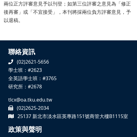
兩位正方評審意見予以刊登；如第三位評審之意見為「修正
後再審」或「不宜接受」，本刊將採兩位負方評審意見，予
以退稿。
聯絡資訊
(02)2621-5656
學士班：#2623
全英語學士班：#3765
研究所：#2678
tlcx@oa.tku.edu.tw
(02)2625-2034
25137 新北市淡水區英專路151號商管大樓B1115室
政策與聲明