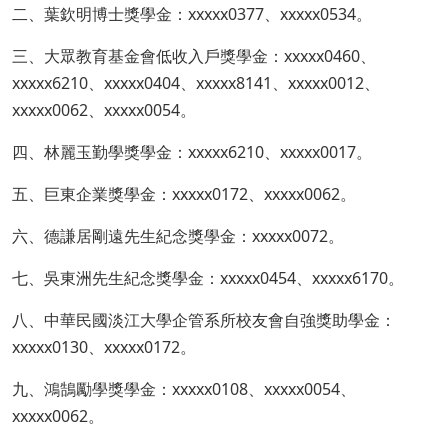
二、葉欽明博士獎學金：xxxxx0377、xxxxx0534。
三、大眾教育基金會低收入戶獎學金：xxxxx0460、
xxxxx6210、xxxxx0404、xxxxx8141、xxxxx0012、
xxxxx0062、xxxxx0054。
四、林麗玉勤學獎學金：xxxxx6210、xxxxx0017。
五、巨東企業獎學金：xxxxx0172、xxxxx0062。
六、德謙居剛遠先生紀念獎學金：xxxxx0072。
七、吳東洲先生紀念獎學金：xxxxx0454、xxxxx6170。
八、中華民國淡江大學企管系所校友會自強獎助學金：
xxxxx0130、xxxxx0172。
九、鴻鵠勵學獎學金：xxxxx0108、xxxxx0054、
xxxxx0062。